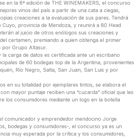
arse en la 8ª edición de THE WINEMAKERS, el concurso
ejores vinos del país a partir de una cata a ciegas,
opias creaciones a la evaluación de sus pares. Tendrá
 de Cuyo, provincia de Mendoza, y reunirá a 80 Head
erán al juicio de otros enólogos sus creaciones y
os del certamen, premiando a quien obtenga el primer
o por Grupo Altasur.
 la carga de datos es certificada ante un escribano
cipales de 60 bodegas top de la Argentina, provenientes
euquén, Río Negro, Salta, San Juan, San Luis y por
s en su totalidad por ejemplares tintos, se elabora el
 con mayor puntaje reciben una “cucarda” oficial que les
tre los consumidores mediante un logo en la botella
or el comunicador y emprendedor mendocino Jorge
os, bodegas y consumidores-, el concurso ya es un
ancia muy esperada por la crítica y los consumidores,