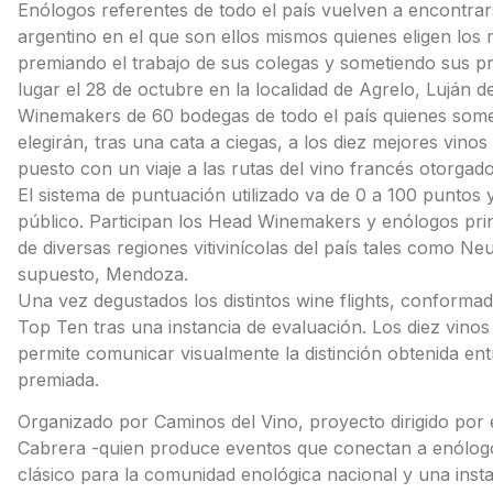
Enólogos referentes de todo el país vuelven a encontr
argentino en el que son ellos mismos quienes eligen los m
premiando el trabajo de sus colegas y sometiendo sus pr
lugar el 28 de octubre en la localidad de Agrelo, Luján
Winemakers de 60 bodegas de todo el país quienes somet
elegirán, tras una cata a ciegas, a los diez mejores vin
puesto con un viaje a las rutas del vino francés otorgad
El sistema de puntuación utilizado va de 0 a 100 puntos y
público. Participan los Head Winemakers y enólogos prin
de diversas regiones vitivinícolas del país tales como N
supuesto, Mendoza.
Una vez degustados los distintos wine flights, conformado
Top Ten tras una instancia de evaluación. Los diez vinos
permite comunicar visualmente la distinción obtenida en
premiada.
Organizado por Caminos del Vino, proyecto dirigido p
Cabrera -quien produce eventos que conectan a enólog
clásico para la comunidad enológica nacional y una inst