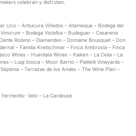
makers celebran y disfrutan.
ltar Uco – Antucura Viñedos – Atamisque – Bodega del
 Vinorum – Bodega Vistalba – Budeguer – Casarena
– Dante Robino – Diamandes – Domaine Bousquet – Don
ernal – Familia Kreitschmar – Finca Ambrosía – Finca
asco Wines – Huentala Wines – Kaiken – La Celia – La
es – Luigi bosca – Moor Barrio – Piattelli Vineyards –
 Séptima – Terrazas de los Andes – The Wine Plan –
– Fermentis- Velo – La Cardeuse