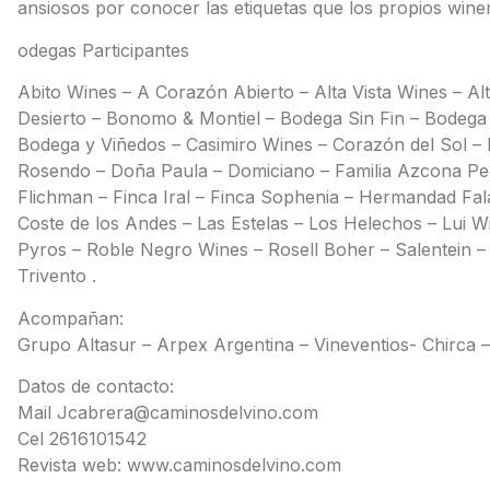
ansiosos por conocer las etiquetas que los propios wine
odegas Participantes
Abito Wines – A Corazón Abierto – Alta Vista Wines – A
Desierto – Bonomo & Montiel – Bodega Sin Fin – Bodega
Bodega y Viñedos – Casimiro Wines – Corazón del Sol 
Rosendo – Doña Paula – Domiciano – Familia Azcona Ped
Flichman – Finca Iral – Finca Sophenia – Hermandad Fal
Coste de los Andes – Las Estelas – Los Helechos – Lui Win
Pyros – Roble Negro Wines – Rosell Boher – Salentein –
Trivento .
Acompañan:
Grupo Altasur – Arpex Argentina – Vineventios- Chirca 
Datos de contacto:
Mail Jcabrera@caminosdelvino.com
Cel 2616101542
Revista web: www.caminosdelvino.com