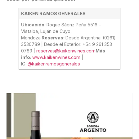
KAIKEN RAMOS GENERALES
Ubicación:
Roque Sáenz Peña 5516 –
Vistalba, Luján de Cuyo,
Mendoza.
Reservas:
Desde Argentina: (0261)
3530789 | Desde el Exterior: +54 9 261 353
0789 |
reservas@kaikenwines.com
Más
info:
www.kaikenwines.com
|
IG:
@kaikenramosgenerales