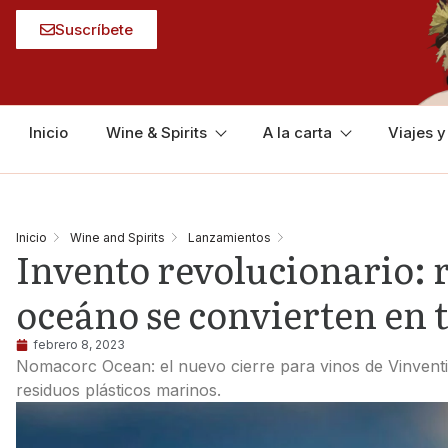
Suscríbete
Inicio
Wine & Spirits
A la carta
Viajes 
Inicio
Wine and Spirits
Lanzamientos
Invento revolucionario: r
oceáno se convierten en 
febrero 8, 2023
Nomacorc Ocean: el nuevo cierre para vinos de Vinventi
residuos plásticos marinos.