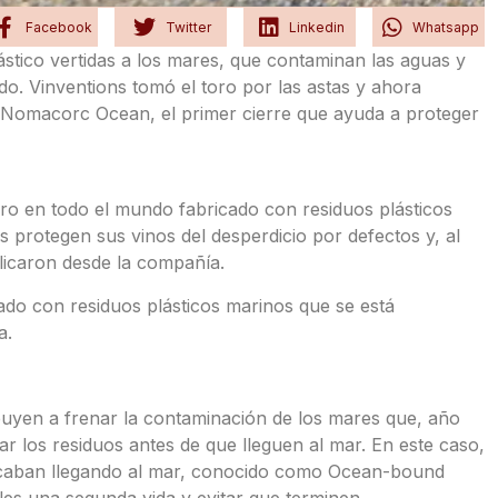
Facebook
Twitter
Linkedin
Whatsapp
tico vertidas a los mares, que contaminan las aguas y
o. Vinventions tomó el toro por las astas y ahora
 Nomacorc Ocean, el primer cierre que ayuda a proteger
ero en todo el mundo fabricado con residuos plásticos
es protegen sus vinos del desperdicio por defectos y, al
icaron desde la compañía.
do con residuos plásticos marinos que se está
a.
uyen a frenar la contaminación de los mares que, año
r los residuos antes de que lleguen al mar. En este caso,
caban llegando al mar, conocido como Ocean-bound
rles una segunda vida y evitar que terminen