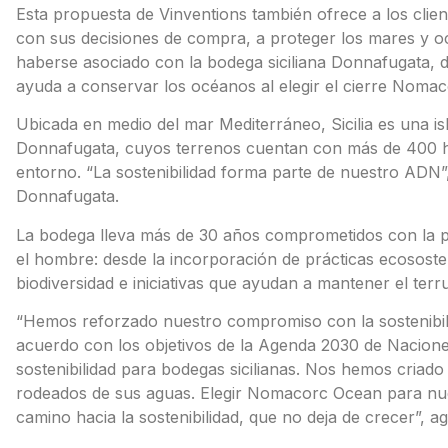
Esta propuesta de Vinventions también ofrece a los client
con sus decisiones de compra, a proteger los mares y oc
haberse asociado con la bodega siciliana Donnafugata, de
ayuda a conservar los océanos al elegir el cierre Noma
Ubicada en medio del mar Mediterráneo, Sicilia es una isl
Donnafugata, cuyos terrenos cuentan con más de 400 he
entorno. “La sostenibilidad forma parte de nuestro ADN”,
Donnafugata.
La bodega lleva más de 30 años comprometidos con la p
el hombre: desde la incorporación de prácticas ecososten
biodiversidad e iniciativas que ayudan a mantener el terru
“Hemos reforzado nuestro compromiso con la sostenibil
acuerdo con los objetivos de la Agenda 2030 de Naciones
sostenibilidad para bodegas sicilianas. Nos hemos criado
rodeados de sus aguas. Elegir Nomacorc Ocean para nues
camino hacia la sostenibilidad, que no deja de crecer”, 