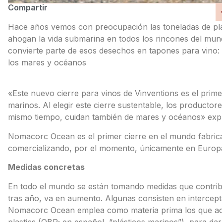
Compartir
Hace años vemos con preocupación las toneladas de plás
ahogan la vida submarina en todos los rincones del mund
convierte parte de esos desechos en tapones para vino:
los mares y océanos
«Este nuevo cierre para vinos de Vinventions es el prim
marinos. Al elegir este cierre sustentable, los productor
mismo tiempo, cuidan también de mares y océanos» expl
Nomacorc Ocean es el primer cierre en el mundo fabrica
comercializando, por el momento, únicamente en Europ
Medidas concretas
En todo el mundo se están tomando medidas que contrib
tras año, va en aumento. Algunas consisten en intercepta
Nomacorc Ocean emplea como materia prima los que a
plastics (OBP; en español, “plásticos marinos”), para da