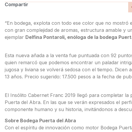
Compartir
“En bodega, explota con todo ese color que no mostró e
con gran complejidad de aromas, estructura amable y u
ejemplar
Delfina Pontaroli, enóloga de la bodega Puert
Esta nueva añada a la venta fue puntuada con 92 puntos
quien remarcó que podemos encontrar un paladar intrigan
jugosa y liviana se volverá sedosa con el tiempo. Dicen
13 años. Precio sugerido: 17.500 pesos a la fecha de publ
El Insólito Cabernet Franc 2019 llegó para completar la p
Puerta del Abra. En las que se verán expresados el perfil y
componente humano y su historia, invitándonos a descubr
Sobre Bodega Puerta del Abra
Con el espíritu de innovación como motor Bodega Puerta 