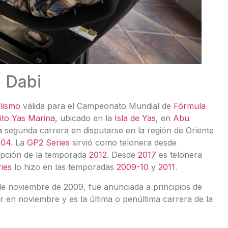
u Dabi
lismo
válida para el Campeonato Mundial de
Fórmula
ito Yas Marina
, ubicado en la
Isla de Yas
, en
Abu
la segunda carrera en disputarse en la región de Oriente
004
. La
GP2 Series
sirvió como telonera desde
epción de la temporada
2012
. Desde
2017
es telonera
ies
lo hizo en las temporadas
2009-10
y
2011
.
 de noviembre de 2009, fue anunciada a principios de
r en noviembre y es la última o penúltima carrera de la