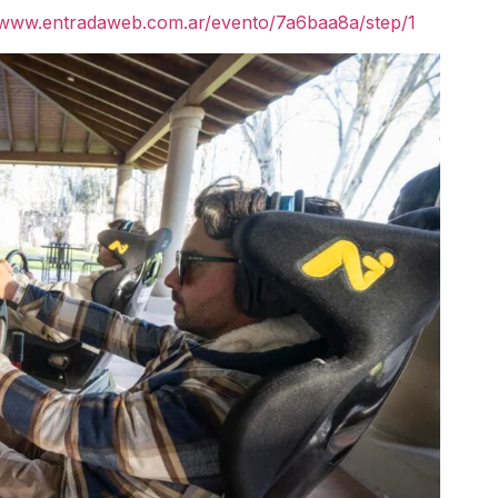
/www.entradaweb.com.ar/evento/7a6baa8a/step/1