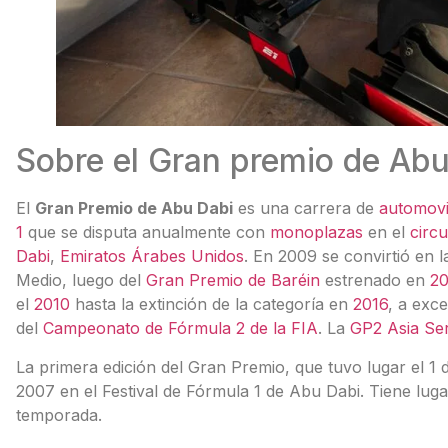
Sobre el Gran premio de Ab
El
Gran Premio de Abu Dabi
es una carrera de
automovi
1
que se disputa anualmente con
monoplazas
en el
circu
Dabi
,
Emiratos Árabes Unidos
. En 2009 se convirtió en 
Medio, luego del
Gran Premio de Baréin
estrenado en
2
el
2010
hasta la extinción de la categoría en
2016
, a exc
del
Campeonato de Fórmula 2 de la FIA
. La
GP2 Asia Ser
La primera edición del Gran Premio, que tuvo lugar el 1
2007 en el Festival de Fórmula 1 de Abu Dabi. Tiene luga
temporada.