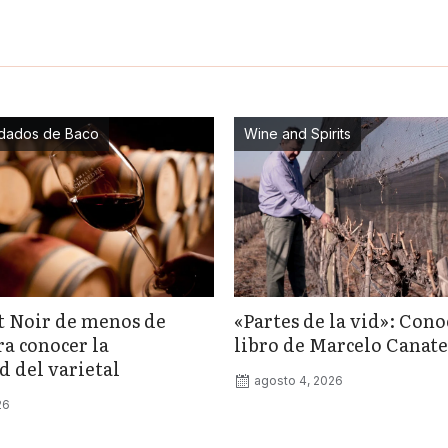
dados de Baco
Wine and Spirits
t Noir de menos de
«Partes de la vid»: Cono
ra conocer la
libro de Marcelo Canate
d del varietal
agosto 4, 2026
26