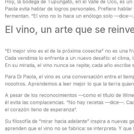
Hoy, la bodega de Tupungato, en el Valle de Uco, es un r
Paola evita hablar de logros personales. Prefiere habla
fermentan. “El vino no lo hace un enólogo solo —dice—.
El vino, un arte que se rein
“El mejor vino es el de la próxima cosecha” no es una fr
Cada vendimia lo enfrenta a un nuevo desafío: el clima, l
En su mirada, el vino nunca se repite; cada año escribe su
Para Di Paola, el vino es una conversación entre el tiem
nosotros. Aprendemos a leer mejor lo que la tierra quiere
A pesar de los reconocimientos —como el título de Win
él evita las complacencias. “No hay recetas —dice—. Cad
el corazón lleno de esperanza”.
Su filosofía de “mirar hacia adelante” inspira a nuevas 
aprenden que el vino no se fabrica: se interpreta. Y que