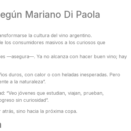
 según Mariano Di Paola
nsformarse la cultura del vino argentino.
de los consumidores masivos a los curiosos que
jores —asegura—. Ya no alcanza con hacer buen vino; hay
años duros, con calor o con heladas inesperadas. Pero
nte a la naturaleza”.
d: “Veo jóvenes que estudian, viajan, prueban,
greso sin curiosidad”.
 atrás, sino hacia la próxima copa.
a