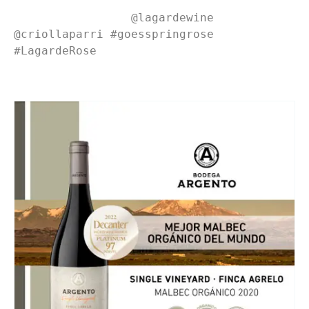
                 @lagardewine 
@criollaparri #goesspringrose 
#LagardeRose