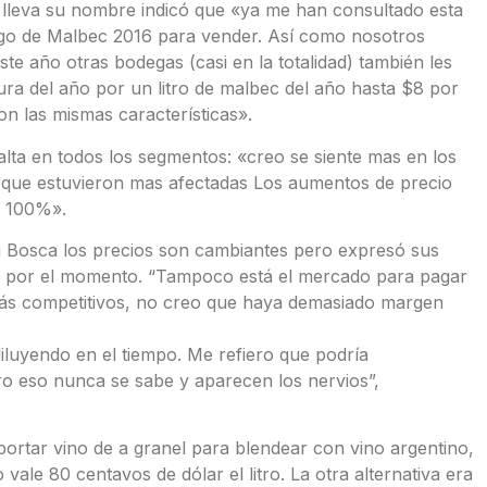
 lleva su nombre indicó que «ya me han consultado esta
lgo de Malbec 2016 para vender. Así como nosotros
año otras bodegas (casi en la totalidad) también les
ura del año por un litro de malbec del año hasta $8 por
con las mismas características».
lta en todos los segmentos: «creo se siente mas en los
que estuvieron mas afectadas Los aumentos de precio
n 100%».
gi Bosca los precios son cambiantes pero expresó sus
os por el momento. “Tampoco está el mercado para pagar
ás competitivos, no creo que haya demasiado margen
diluyendo en el tiempo. Me refiero que podría
 eso nunca se sabe y aparecen los nervios”,
ortar vino de a granel para blendear con vino argentino,
vale 80 centavos de dólar el litro. La otra alternativa era