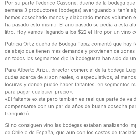
Por su parte Federico Cassone, dueño de la bodega que
semana 3 productores (bodegas) averiguando si tenía a
hemos cosechado menos y elaborado menos volumen este 
ha pasado esto mismo. El año pasado se pedía a esta alt
litro. Hoy vamos llegando a los $22 el litro por un vino 
Patricia Ortiz dueña de Bodega Tapiz comentó que hay fa
de abajo que tienen mas demanda y provienen de zonas 
en todos los segmentos dijo la bodeguera han sido de u
Para Alberto Arizu, director comercial de la bodega Lui
dudas acerca de si son reales, o especulativos, al men
locuras y donde puede haber faltantes, en segmentos m
para pagar cualquier precio».
«El faltante existe pero también es real que parte de va 
compensarse con un par de años de buena cosecha pero
tranquilizó.
Si no consiguen vino las bodegas estaban analizando imp
de Chile o de España, que aun con los costos de traslado 