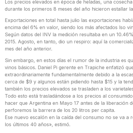
Los precios elevados en época de heladas, una cosecha
durante los primeros 8 meses del año hicieron estallar l
Exportaciones en total hasta julio las exportaciones h
encima del 6% en valor, siendo los más afectados lso vi
Según datos del INV la medición resultaba en un 10.46%
2015. Agosto, en tanto, dio un respiro: aquí la comerciali
mes del año anterior.
Sin embargo, en estos días el rumor de la industria es qu
vinos básicos. Daniel Pi gerente en Trapiche enfatizó qu
extraordinariamente fundamentalmente debido a la escasa
cerca de $9 y algunos están pidiendo hasta $15 y la ten
también los precios elevados se trasladen a los varietales
Todo esto está trasladándose a los precios al consumid
hacer que Argentina en Mayo 17 antes de la liberación 
perforemos la barrera de los 20 litros per capita.
Ese nuevo escalón en la caída del consumo no se va a 
los últimos 40 años», estimó.