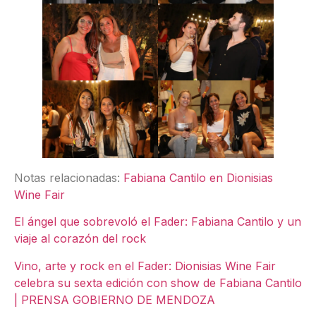
Notas relacionadas:
Fabiana Cantilo en Dionisias
Wine Fair
El ángel que sobrevoló el Fader: Fabiana Cantilo y un
viaje al corazón del rock
Vino, arte y rock en el Fader: Dionisias Wine Fair
celebra su sexta edición con show de Fabiana Cantilo
| PRENSA GOBIERNO DE MENDOZA