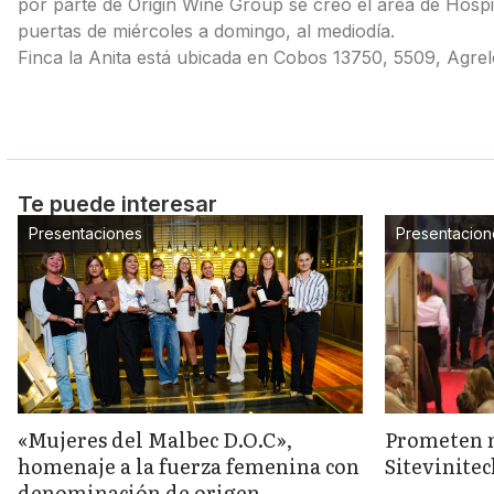
por parte de Origin Wine Group se creó el área de Hospita
puertas de miércoles a domingo, al mediodía.
Finca la Anita está ubicada en Cobos 13750, 5509, Agr
Te puede interesar
Presentaciones
Presentacion
«Mujeres del Malbec D.O.C»,
Prometen 
homenaje a la fuerza femenina con
Sitevinite
denominación de origen