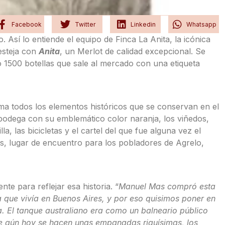
Facebook
Twitter
Linkedin
Whatsapp
 Así lo entiende el equipo de Finca La Anita, la icónica
esteja con
Anita
, un Merlot de calidad excepcional. Se
o 1500 botellas que sale al mercado con una etiqueta
sma todos los elementos históricos que se conservan en el
 bodega con su emblemático color naranja, los viñedos,
lla, las bicicletas y el cartel del que fue alguna vez el
 lugar de encuentro para los pobladores de Agrelo,
e para reflejar esa historia. “
Manuel Mas compró esta
 que vivía en Buenos Aires, y por eso quisimos poner en
a. El tanque australiano era como un balneario público
de aún hoy se hacen unas empanadas riquísimas, los