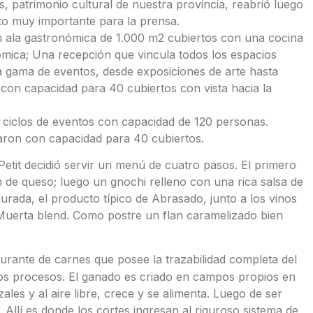
 patrimonio cultural de nuestra provincia, reabrió luego
nto muy importante para la prensa.
un ala gastronómica de 1.000 m2 cubiertos con una cocina
ómica; Una recepción que vincula todos los espacios
a gama de eventos, desde exposiciones de arte hasta
 con capacidad para 40 cubiertos con vista hacia la
 ciclos de eventos con capacidad de 120 personas.
aron con capacidad para 40 cubiertos.
etit decidió servir un menú de cuatro pasos. El primero
n de queso; luego un gnochi relleno con una rica salsa de
rada, el producto típico de Abrasado, junto a los vinos
uerta blend. Como postre un flan caramelizado bien
urante de carnes que posee la trazabilidad completa del
los procesos. El ganado es criado en campos propios en
ales y al aire libre, crece y se alimenta. Luego de ser
 Allí es donde los cortes ingresan al riguroso sistema de