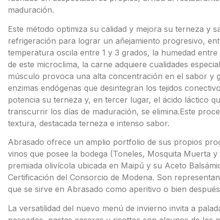
maduración.
Este método optimiza su calidad y mejora su terneza y s
refrigeración para lograr un añejamiento progresivo, entr
temperatura oscila entre 1 y 3 grados, la humedad entre 
de este microclima, la carne adquiere cualidades especia
músculo provoca una alta concentración en el sabor y gu
enzimas endógenas que desintegran los tejidos conecti
potencia su terneza y, en tercer lugar, el ácido láctico 
transcurrir los días de maduración, se elimina.Este pro
textura, destacada terneza e intenso sabor.
Abrasado ofrece un amplio portfolio de sus propios prod
vinos que posee la bodega (Toneles, Mosquita Muerta y F
premiada olivícola ubicada en Maipú y su Aceto Balsámic
Certificación del Consorcio de Modena. Son representa
que se sirve en Abrasado como aperitivo o bien después 
La versatilidad del nuevo menú de invierno invita a palad
pescados, pastas caseras y risottos son algunos de los 