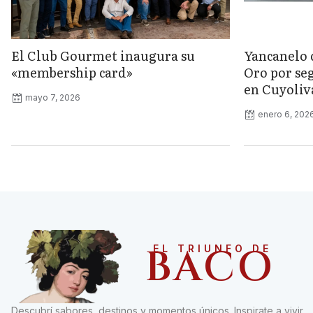
El Club Gourmet inaugura su
Yancanelo 
«membership card»
Oro por se
en Cuyoliv
mayo 7, 2026
enero 6, 202
BACO
EL TRIUNFO DE
Descubrí sabores, destinos y momentos únicos. Inspirate a vivir