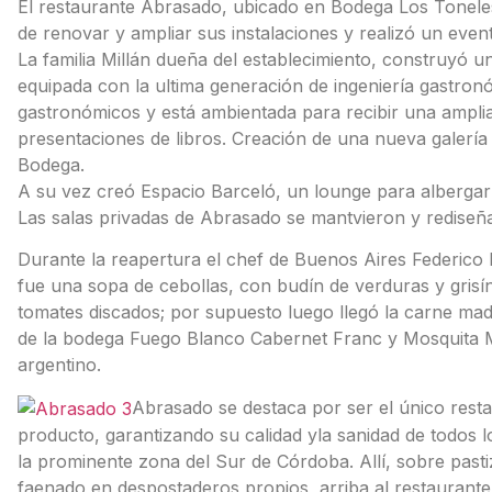
El restaurante Abrasado, ubicado en Bodega Los Toneles,
de renovar y ampliar sus instalaciones y realizó un eve
La familia Millán dueña del establecimiento, construyó 
equipada con la ultima generación de ingeniería gastron
gastronómicos y está ambientada para recibir una ampli
presentaciones de libros. Creación de una nueva galería
Bodega.
A su vez creó Espacio Barceló, un lounge para albergar
Las salas privadas de Abrasado se mantvieron y rediseñ
Durante la reapertura el chef de Buenos Aires Federico P
fue una sopa de cebollas, con budín de verduras y grisí
tomates discados; por supuesto luego llegó la carne madu
de la bodega Fuego Blanco Cabernet Franc y Mosquita M
argentino.
Abrasado se destaca por ser el único resta
producto, garantizando su calidad yla sanidad de todos 
la prominente zona del Sur de Córdoba. Allí, sobre pastiz
faenado en despostaderos propios, arriba al restaurante.