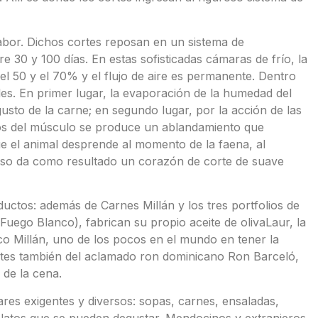
abor. Dichos cortes reposan en un sistema de
e 30 y 100 días. En estas sofisticadas cámaras de frío, la
el 50 y el 70% y el flujo de aire es permanente. Dentro
les. En primer lugar, la evaporación de la humedad del
sto de la carne; en segundo lugar, por la acción de las
vos del músculo se produce un ablandamiento que
que el animal desprende al momento de la faena, al
ceso da como resultado un corazón de corte de suave
uctos: además de Carnes Millán y los tres portfolios de
uego Blanco), fabrican su propio aceite de olivaLaur, la
o Millán, uno de los pocos en el mundo en tener la
ntes también del aclamado ron dominicano Ron Barceló,
de la cena.
ares exigentes y diversos: sopas, carnes, ensaladas,
platos que se pueden degustar. Mendocinos y extranjeros