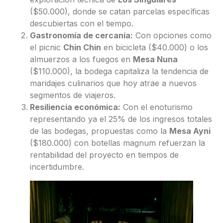
($50.000), donde se catan parcelas específicas
descubiertas con el tiempo.
Gastronomía de cercanía:
Con opciones como
el picnic
Chin Chin
en bicicleta ($40.000) o los
almuerzos a los fuegos en
Mesa Nuna
($110.000), la bodega capitaliza la tendencia de
maridajes culinarios que hoy atrae a nuevos
segmentos de viajeros.
Resiliencia económica:
Con el enoturismo
representando ya el 25% de los ingresos totales
de las bodegas, propuestas como la
Mesa Ayni
($180.000) con botellas magnum refuerzan la
rentabilidad del proyecto en tiempos de
incertidumbre.