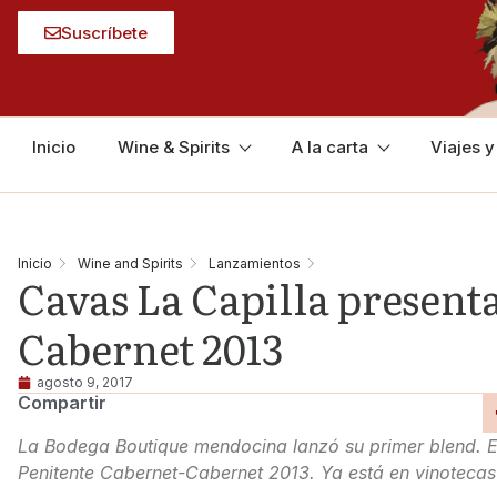
Suscríbete
Inicio
Wine & Spirits
A la carta
Viajes 
Inicio
Wine and Spirits
Lanzamientos
Cavas La Capilla present
Cabernet 2013
agosto 9, 2017
Compartir
La Bodega Boutique mendocina lanzó su primer blend. Es
Penitente Cabernet-Cabernet 2013. Ya está en vinotecas 