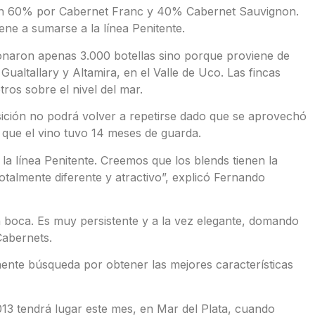
un 60% por Cabernet Franc y 40% Cabernet Sauvignon.
ne a sumarse a la línea Penitente.
ionaron apenas 3.000 botellas sino porque proviene de
ualtallary y Altamira, en el Valle de Uco. Las fincas
ros sobre el nivel del mar.
ción no podrá volver a repetirse dado que se aprovechó
s que el vino tuvo 14 meses de guarda.
a línea Penitente. Creemos que los blends tienen la
otalmente diferente y atractivo”, explicó Fernando
n boca. Es muy persistente y a la vez elegante, domando
Cabernets.
ente búsqueda por obtener las mejores características
013 tendrá lugar este mes, en Mar del Plata, cuando