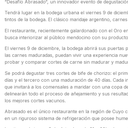
“Desafío Abrasado“, un innovador evento de degustació
Tendrá lugar en la bodega urbana el viernes 9 de diciemb
tintos de la bodega. El clásico maridaje argentino, carne
El restaurante, recientemente galardonado con el Oro en
busca interiorizar al público mendocino con su producto
El viernes 9 de diciembre, la bodega abrirá sus puertas 
las carnes maduradas, puedan vivir una experiencia nueva
probar y comparar cortes de carne sin madurar y madur
Se podrá degustar tres cortes de bife de chorizo: el pr
días y el tercero con una maduración de 40 días. Cada i
que invitará a los comensales a maridar con una copa d
delinearán todo el proceso de añejamiento y sus resulta
los mejores cortes vacunos.
Abrasado es el único restaurante en la región de Cuyo c
en un riguroso sistema de refrigeración que posee humed