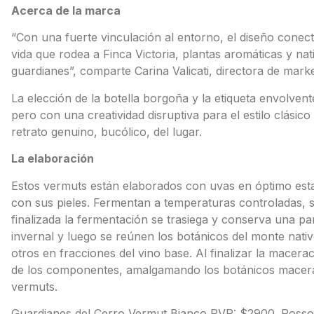
Acerca de la marca
“Con una fuerte vinculación al entorno, el diseño conec
vida que rodea a Finca Victoria, plantas aromáticas y na
guardianes”, comparte Carina Valicati, directora de mark
La elección de la botella borgoña y la etiqueta envolven
pero con una creatividad disruptiva para el estilo clási
retrato genuino, bucólico, del lugar.
La elaboración
Estos vermuts están elaborados con uvas en óptimo esta
con sus pieles. Fermentan a temperaturas controladas, s
finalizada la fermentación se trasiega y conserva una parte
invernal y luego se reúnen los botánicos del monte nati
otros en fracciones del vino base. Al finalizar la macera
de los componentes, amalgamando los botánicos macerad
vermuts.
Guardianes del Cerro Vermut Bianco PVP: $2900. Rosso