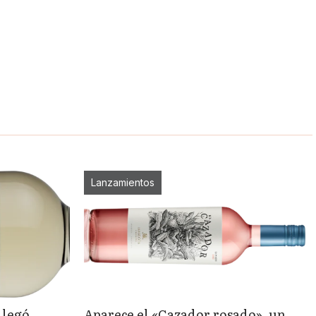
Lanzamientos
llegó
Aparece el «Cazador rosado», un