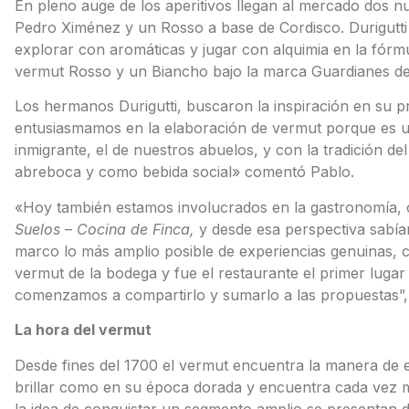
En pleno auge de los aperitivos llegan al mercado dos 
Pedro Ximénez y un Rosso a base de Cordisco. Durigutti
explorar con aromáticas y jugar con alquimia en la fórm
vermut Rosso y un Biancho bajo la marca Guardianes de
Los hermanos Durigutti, buscaron la inspiración en su pro
entusiasmamos en la elaboración de vermut porque es u
inmigrante, el de nuestros abuelos, y con la tradición de
abreboca y como bebida social» comentó Pablo.
«Hoy también estamos involucrados en la gastronomía, 
Suelos
–
Cocina de Finca,
y desde esa perspectiva sabía
marco lo más amplio posible de experiencias genuinas, 
vermut de la bodega y fue el restaurante el primer lugar 
comenzamos a compartirlo y sumarlo a las propuestas”, 
La hora del vermut
Desde fines del 1700 el vermut encuentra la manera de e
brillar como en su época dorada y encuentra cada vez m
la idea de conquistar un segmento amplio se presentan do