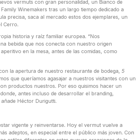
nuevos vermuts con gran personalidad, un Bianco de
 Family Winemakers tras un largo tiempo dedicado a
ula precisa, saca al mercado estos dos ejemplares, un
l Cerro.
pia historia y raíz familiar europea. “Nos
na bebida que nos conecta con nuestro origen
l aperitivo en la mesa, antes de las comidas, como
con la apertura de nuestro restaurante de bodega,
5
mos que queríamos agasajar a nuestros visitantes con un
con productos nuestros. Por eso quisimos hacer un
donde, antes incluso de desarrollar el branding,
añade Héctor Durigutti.
star vigente y reinventarse. Hoy el vermut vuelve a
ás adeptos, en especial entre el público más joven. Con
s estilos diferentes en estas nuevas creaciones de la