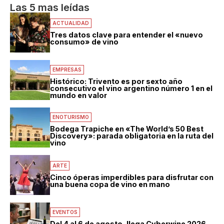
Las 5 mas leídas
ACTUALIDAD
Tres datos clave para entender el «nuevo
consumo» de vino
EMPRESAS
Histórico: Trivento es por sexto año
consecutivo el vino argentino número 1 en el
mundo en valor
ENOTURISMO
Bodega Trapiche en «The World’s 50 Best
Discovery»: parada obligatoria en la ruta del
vino
ARTE
Cinco óperas imperdibles para disfrutar con
una buena copa de vino en mano
EVENTOS
Del 4 al 6 de agosto, llega Cyberwine 2026,