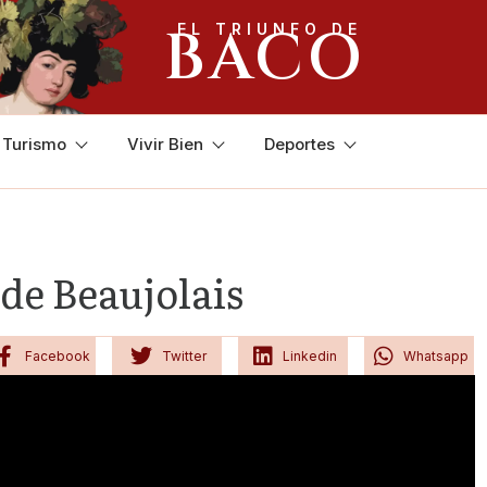
BACO
EL TRIUNFO DE
y Turismo
Vivir Bien
Deportes
de Beaujolais
Facebook
Twitter
Linkedin
Whatsapp