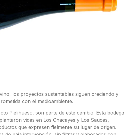
vino, los proyectos sustentables siguen creciendo y
rometida con el medioambiente.
ecto Pielihueso, son parte de este cambio. Esta bodega
plantaron vides en Los Chacayes y Los Sauces,
oductos que expresen fielmente su lugar de origen.
 de baja intervención, sin filtrar y elaborados con