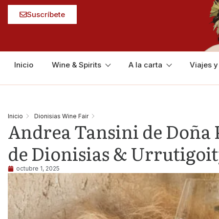
Suscríbete
Inicio
Wine & Spirits
A la carta
Viajes 
Inicio
Dionisias Wine Fair
Andrea Tansini de Doña P
de Dionisias & Urrutigoi
octubre 1, 2025