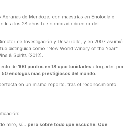
s Agrarias de Mendoza, con maestrías en Enología e
 donde a los 28 años fue nombrado director del
rector de Investigación y Desarrollo, y en 2007 asumió
 fue distinguida como “New World Winery of the Year”
ne & Spirits (2012).
rfecto de
100 puntos en 18 oportunidades
otorgadas por
s
50 en
ó
logos m
á
s prestigiosos del mundo
.
perfecta en un mismo reporte, tras el reconocimiento
ficación:
ndo mire, sí…
pero sobre todo que escuche. Que