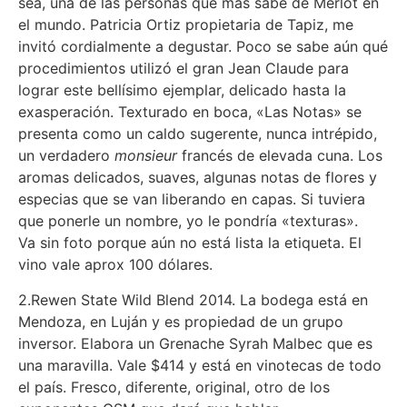
sea, una de las personas que más sabe de Merlot en
el mundo. Patricia Ortiz propietaria de Tapiz, me
invitó cordialmente a degustar. Poco se sabe aún qué
procedimientos utilizó el gran Jean Claude para
lograr este bellísimo ejemplar, delicado hasta la
exasperación. Texturado en boca, «Las Notas» se
presenta como un caldo sugerente, nunca intrépido,
un verdadero
monsieur
francés de elevada cuna. Los
aromas delicados, suaves, algunas notas de flores y
especias que se van liberando en capas. Si tuviera
que ponerle un nombre, yo le pondría «texturas».
Va sin foto porque aún no está lista la etiqueta. El
vino vale aprox 100 dólares.
2.Rewen State Wild Blend 2014. La bodega está en
Mendoza, en Luján y es propiedad de un grupo
inversor. Elabora un Grenache Syrah Malbec que es
una maravilla. Vale $414 y está en vinotecas de todo
el país. Fresco, diferente, original, otro de los