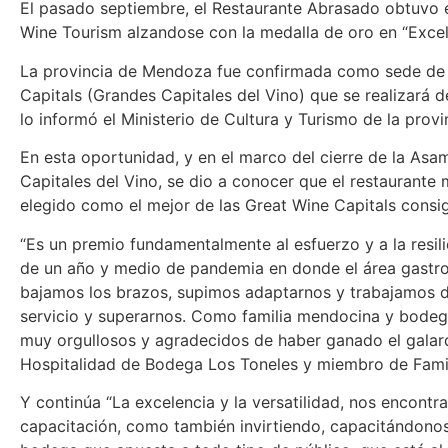
El pasado septiembre, el Restaurante Abrasado obtuvo 
Wine Tourism alzandose con la medalla de oro en “Excel
La provincia de Mendoza fue confirmada como sede de l
Capitals (Grandes Capitales del Vino) que se realizará 
lo informó el Ministerio de Cultura y Turismo de la provi
En esta oportunidad, y en el marco del cierre de la Asa
Capitales del Vino, se dio a conocer que el restaurant
elegido como el mejor de las Great Wine Capitals consig
“Es un premio fundamentalmente al esfuerzo y a la res
de un año y medio de pandemia en donde el área gastro
bajamos los brazos, supimos adaptarnos y trabajamos día
servicio y superarnos. Como familia mendocina y bode
muy orgullosos y agradecidos de haber ganado el galard
Hospitalidad de Bodega Los Toneles y miembro de Famili
Y continúa “La excelencia y la versatilidad, nos encont
capacitación, como también invirtiendo, capacitándonos