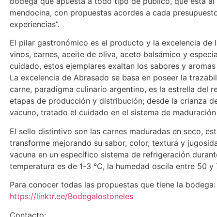
bodega que apuesta a todo tipo de público, que está al a
mendocina, con propuestas acordes a cada presupuesto y
experiencias”.
El pilar gastronómico es el producto y la excelencia de 
vinos, carnes, aceite de oliva, aceto balsámico y especi
cuidado, estos ejemplares exaltan los sabores y aromas
La excelencia de Abrasado se basa en poseer la trazabil
carne, paradigma culinario argentino, es la estrella del 
etapas de producción y distribución; desde la crianza de
vacuno, tratado el cuidado en el sistema de maduración
El sello distintivo son las carnes maduradas en seco, es
transforme mejorando su sabor, color, textura y jugosid
vacuna en un específico sistema de refrigeración durant
temperatura es de 1-3 °C, la humedad oscila entre 50 y 
Para conocer todas las propuestas que tiene la bodega:
https://linktr.ee/Bodegalostoneles
Contacto: