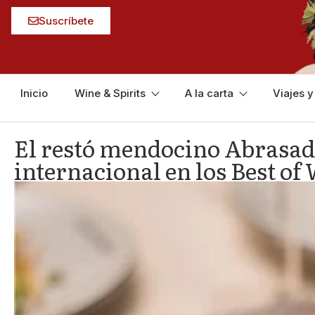
Suscríbete
Inicio
Wine & Spirits
A la carta
Viajes 
El restó mendocino Abrasado 
internacional en los Best o