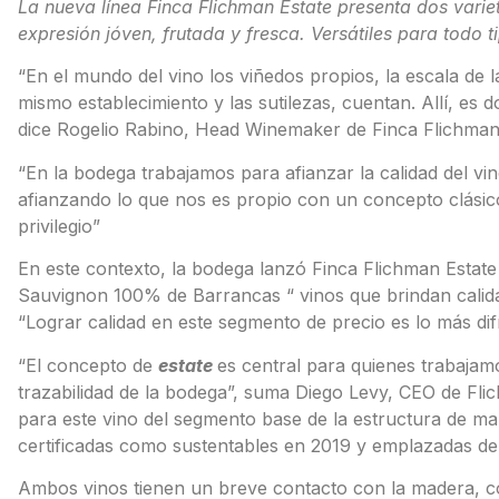
La nueva línea Finca Flichman Estate presenta dos varie
expresión jóven, frutada y fresca. Versátiles para todo 
“En el mundo del vino los viñedos propios, la escala de l
mismo establecimiento y las sutilezas, cuentan. Allí, es 
dice Rogelio Rabino, Head Winemaker de Finca Flichman
“En la bodega trabajamos para afianzar la calidad del vin
afianzando lo que nos es propio con un concepto clásico
privilegio”
En este contexto, la bodega lanzó Finca Flichman Esta
Sauvignon 100% de Barrancas “ vinos que brindan calid
“Lograr calidad en este segmento de precio es lo más difí
“El concepto de
estate
es central para quienes trabajamo
trazabilidad de la bodega”, suma Diego Levy, CEO de Flic
para este vino del segmento base de la estructura de m
certificadas como sustentables en 2019 y emplazadas den
Ambos vinos tienen un breve contacto con la madera, con