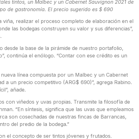
tales tintos, un Malbec y un Cabernet Sauvignon 2021 de
tipo de gastronomía. El precio sugerido es $ 690
a viña, realizar el proceso completo de elaboración en el
donde las bodegas construyen su valor y sus diferencias”,
.
o desde la base de la pirámide de nuestro portafolio,
”, continúa el enólogo. “Contar con ese crédito es un
te nueva línea compuesta por un Malbec y un Cabernet
ad a un precio competitivo (ARG$ 690)”, agrega Rabino.
cil”, añade.
s con viñedos y uvas propias. Transmite la filosofīa de
hman. “En síntesis, significa que las uvas que empleamos
arca son cosechadas de nuestras fincas de Barrancas,
tro del predio de la bodega.”
 el concepto de ser tintos jóvenes y frutados.