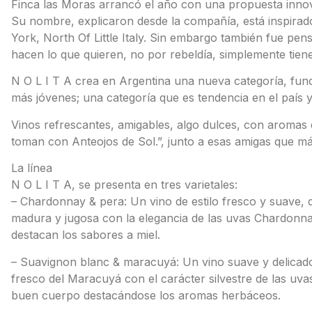
Finca las Moras arrancó el año con una propuesta innov
Su nombre, explicaron desde la compañía, está inspirad
York, North Of Little Italy. Sin embargo también fue pen
hacen lo que quieren, no por rebeldía, simplemente tiene
N O L I T A crea en Argentina una nueva categoría, fu
más jóvenes; una categoría que es tendencia en el país y 
Vinos refrescantes, amigables, algo dulces, con aromas d
toman con Anteojos de Sol.”, junto a esas amigas que m
La línea
N O L I T A, se presenta en tres varietales:
– Chardonnay & pera: Un vino de estilo fresco y suave,
madura y jugosa con la elegancia de las uvas Chardonnay
destacan los sabores a miel.
– Suavignon blanc & maracuyá: Un vino suave y delicado
fresco del Maracuyá con el carácter silvestre de las uva
buen cuerpo destacándose los aromas herbáceos.