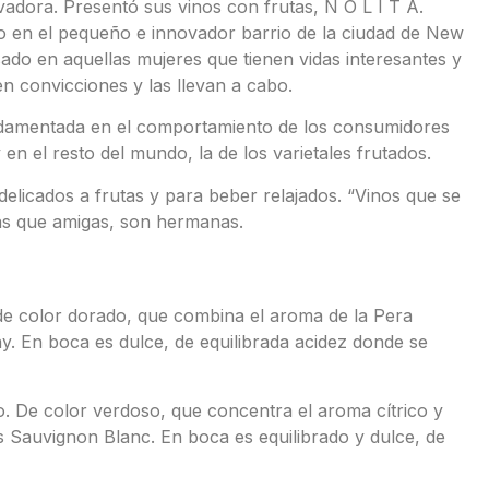
adora. Presentó sus vinos con frutas, N O L I T A.
o en el pequeño e innovador barrio de la ciudad de New
sado en aquellas mujeres que tienen vidas interesantes y
n convicciones y las llevan a cabo.
ndamentada en el comportamiento de los consumidores
en el resto del mundo, la de los varietales frutados.
elicados a frutas y para beber relajados. “Vinos que se
ás que amigas, son hermanas.
 de color dorado, que combina el aroma de la Pera
. En boca es dulce, de equilibrada acidez donde se
. De color verdoso, que concentra el aroma cítrico y
s Sauvignon Blanc. En boca es equilibrado y dulce, de