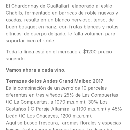
El Chardonnay de Gualtallarí elaborado al estilo
Chablís, fermentado en barricas de roble nuevas y
usadas, resulta en un blanco nervioso, tenso, de
buen bouquet en nariz, con frutas blancas y notas
cítricas; de cuerpo delgado, le falta volumen para
soportar bien el roble.
Toda la línea está en el mercado a $1200 precio
sugerido.
Vamos ahora a cada vino.
Terrazas de los Andes Grand Malbec 2017
Es la combinación de un
blend
de 10 parcelas
diferentes en tres viñedos 25% de Las Compuertas
(IG La Compuertas, a 1070 m.s.n.m), 30% Los
Castaños (IG Paraje Altamira, a 1100 m.s.n.m) y 45%
Licán (IG Los Chacayes, 1200 m.s.n.m).
Aquí se buscó frescura, aromas florales y especias
tipicas, fruta negra y taninos largos. Lo describo