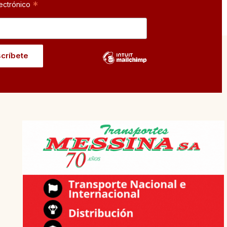
*
ectrónico