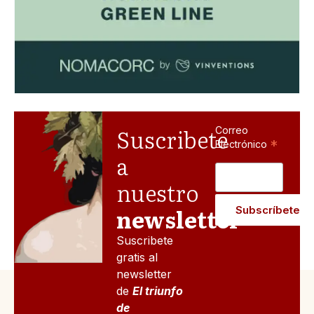
Suscribete
Correo
*
Electrónico
a
nuestro
newsletter
Suscribete
gratis al
newsletter
de
El triunfo
de