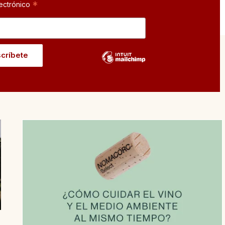
*
ectrónico